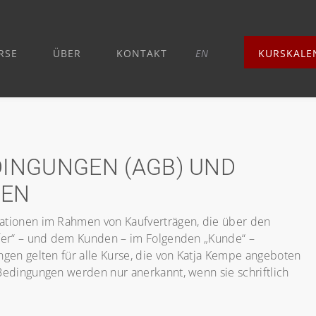
RSE
ÜBER
KONTAKT
EN
KURSKALE
DINGUNGEN (AGB) UND
NEN
tionen im Rahmen von Kaufverträgen, die über den
fer“ – und dem Kunden – im Folgenden „Kunde“ –
en gelten für alle Kurse, die von Katja Kempe angeboten
edingungen werden nur anerkannt, wenn sie schriftlich