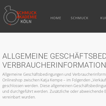
HOME
SCHMUCK
KU
ALLGEMEINE GESCHÄFTSBE
VERBRAUCHERINFORMATIO
Allgemeine Geschäftsbedingungen und Verbraucherinforma
Onlineshop zwischen Katja Kempe – im Folgenden „Verkäu
geschlossen werden. Diese allgemeinen Geschäftsbedingung
und durchgeführt werden. Zusätzliche oder abweichende B
vereinbart wurden.