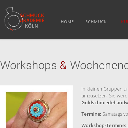
HOME
SCHMUCK
KU
Workshops
&
Wochenend
In kleinen Gruppen u
umzusetzen. Sie werde
Goldschmiedehandw
Termine:
Samstags vo
Workshop-Termine: