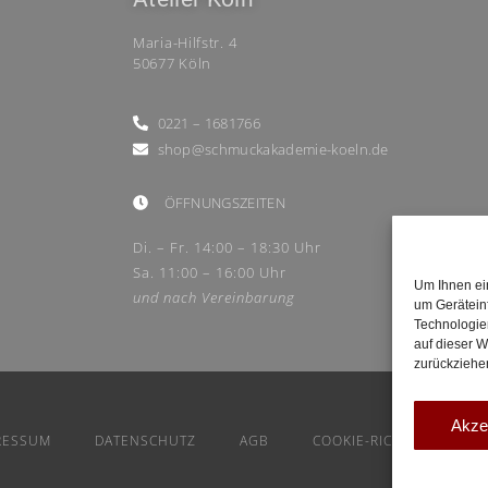
Maria-Hilfstr. 4
50677 Köln
0221 – 1681766
shop@schmuckakademie-koeln.de
ÖFFNUNGSZEITEN
Di. – Fr. 14:00 – 18:30 Uhr
Sa. 11:00 – 16:00 Uhr
Um Ihnen ei
und nach Vereinbarung
um Gerätein
Technologie
auf dieser W
zurückziehe
Akze
RESSUM
DATENSCHUTZ
AGB
COOKIE-RICHTLINIE (EU)