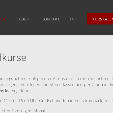
RSE
ÜBER
KONTAKT
EN
KURSKALE
kurse
nd angenehmer entspannter Atmosphäre lernen Sie Schmuck
n sägen, löten, feilen und Steine fassen und peu à peu in d
erks
eingeführt.
n 11:00 – 16:00 Uhr: Goldschmieden intensiv kompackt bis z
jeden Samstag im Monat.