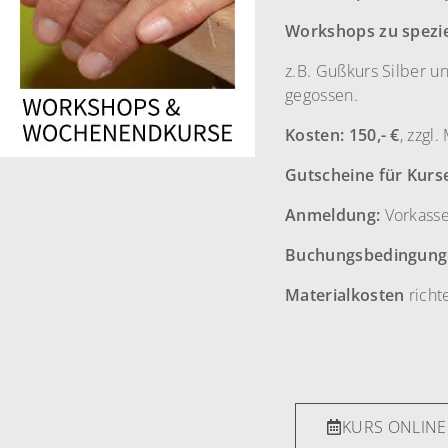
Workshops zu spezi
z.B. Gußkurs Silber u
gegossen.
Kosten: 150,- €
, zzgl.
Gutscheine für Kurs
Anmeldung:
Vorkass
Buchungsbedingung
Materialkosten
richt
KURS ONLIN