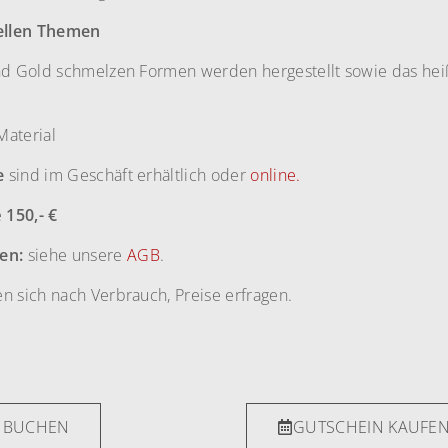
ellen Themen
nd Gold schmelzen Formen werden hergestellt sowie das hei
 Material
e
sind im Geschäft erhältlich oder
online.
e
150,- €
en:
siehe unsere
AGB
.
en sich nach Verbrauch, Preise erfragen.
E BUCHEN
GUTSCHEIN KAUFE