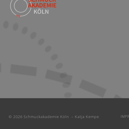
© 2026 Schmuckakademie Köln – Katja Kempe
IMP