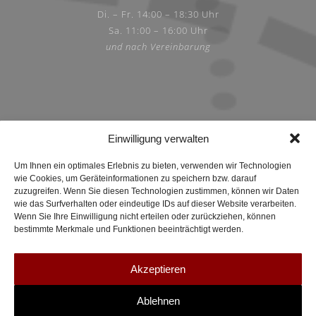
Di. – Fr. 14:00 – 18:30 Uhr
Sa. 11:00 – 16:00 Uhr
und nach Vereinbarung
Einwilligung verwalten
© 2026 Schmuckakademie Köln – Katja Kempe
Um Ihnen ein optimales Erlebnis zu bieten, verwenden wir Technologien
wie Cookies, um Geräteinformationen zu speichern bzw. darauf
zuzugreifen. Wenn Sie diesen Technologien zustimmen, können wir Daten
wie das Surfverhalten oder eindeutige IDs auf dieser Website verarbeiten.
Wenn Sie Ihre Einwilligung nicht erteilen oder zurückziehen, können
bestimmte Merkmale und Funktionen beeinträchtigt werden.
Akzeptieren
Ablehnen