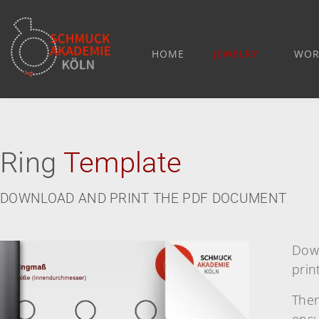
HOME
JEWELRY
WOR
Ring
Template
DOWNLOAD AND PRINT THE PDF DOCUMENT
Down
prin
Then
ensu