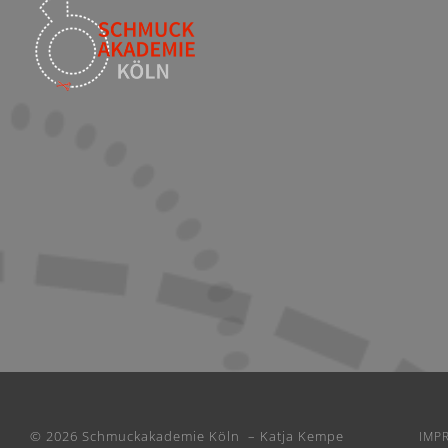
© 2026 Schmuckakademie Köln – Katja Kempe
IMP