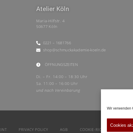
Atelier Köln
Maria-Hilfstr. 4
50677 Köln
0221 – 1681766
shop@schmuckakademie-koeln.de
ÖFFNUNGSZEITEN
Di. – Fr. 14:00 – 18:30 Uhr
Sa. 11:00 – 16:00 Uhr
und nach Vereinbarung
Wir verwenden C
Cookies ak
RINT
PRIVACY POLICY
AGB
COOKIE-RICHTLINIE (EU)