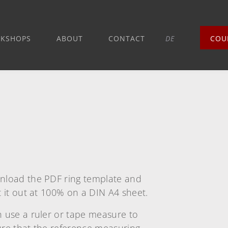
KSHOPS
ABOUT
CONTACT
DE
COU
load the PDF ring template and
t it out at 100% on a DIN A4 sheet.
 use a ruler or tape measure to
re that the reference measuring