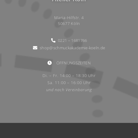
Maria-Hilfstr. 4
50677 Köln
0221 – 1681766
shop@schmuckakademie-koeln.de
ÖFFNUNGSZEITEN
Di. – Fr. 14:00 – 18:30 Uhr
Sa. 11:00 – 16:00 Uhr
und nach Vereinbarung